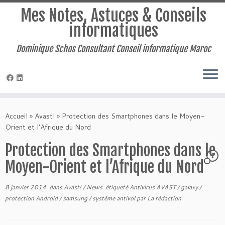
Mes Notes, Astuces & Conseils
informatiques
Dominique Schos Consultant Conseil informatique Maroc
Passer
au
Accueil
»
Avast!
»
Protection des Smartphones dans le Moyen-
contenu
Orient et l’Afrique du Nord
Protection des Smartphones dans le
1
Moyen-Orient et l’Afrique du Nord
8 janvier 2014
dans
Avast!
/
News
étiqueté
Antivirus AVAST
/
galaxy
/
protection Android
/
samsung
/
système antivol
par
La rédaction