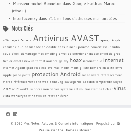
Monsieur michel Bonneton
dans
Google Earth au Maroc
(résolu)
Interfacemzy
dans
711 millions d’adresses mail piratées
Mots Clés
Antivirus AVAST
affichage à l'envers
aperçu
Apple
canular
cloud
commande en double dans le menu pomme
convertisseur audio
coup d'oeil
démarrage Mac
emailing
envoi de courrier en masse
envoi de gros
hoax
internet
fichier
excel
Firewire
format nombre
galaxy
informatique
internet Agadir
ipad
Mac esclave
mail
Mailin
mailnig liste
nombre en texte
offre
protection Android
Apple
pièce jointe
ransonware
référencement
Maroc
référencement site web
samsung
sauvegarde
Session temporaire
Skype
virus
2.8 Mac PowerPC
suppression fichier
système antivol
transfert de fichier
vista
wanacrypt
windows
xp rotation écran
·
© 2026
Mes Notes, Astuces & Conseils informatiques
·
Propulsé par
·
Réalisé avec the
Thème Customizr
·