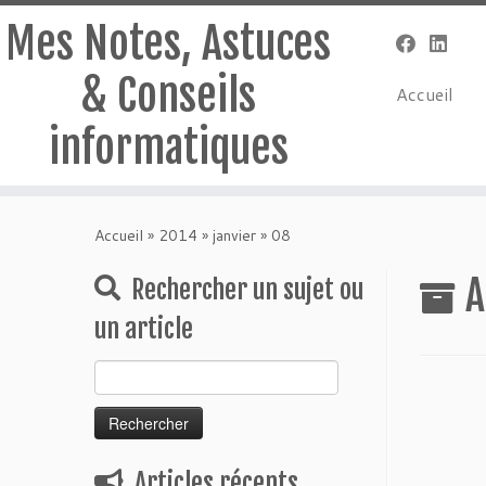
Mes Notes, Astuces
& Conseils
Accueil
informatiques
Passer
au
Accueil
»
2014
»
janvier
»
08
contenu
A
Rechercher un sujet ou
un article
Rechercher :
Articles récents