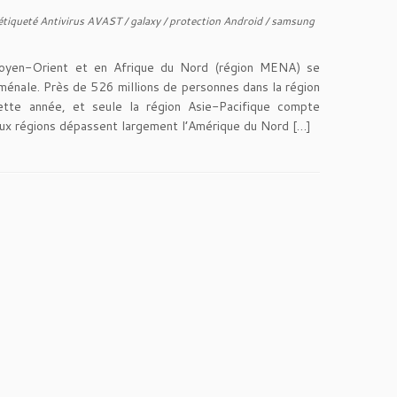
étiqueté
Antivirus AVAST
/
galaxy
/
protection Android
/
samsung
oyen-Orient et en Afrique du Nord (région MENA) se
ménale. Près de 526 millions de personnes dans la région
ette année, et seule la région Asie-Pacifique compte
eux régions dépassent largement l’Amérique du Nord […]