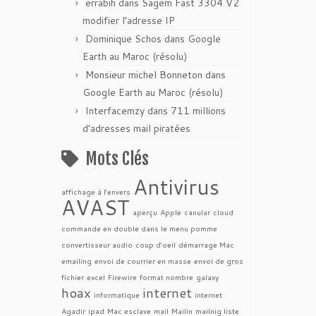
errabih
dans
Sagem Fast 3304 V2
modifier l’adresse IP
Dominique Schos
dans
Google
Earth au Maroc (résolu)
Monsieur michel Bonneton
dans
Google Earth au Maroc (résolu)
Interfacemzy
dans
711 millions
d’adresses mail piratées
Mots Clés
Antivirus
affichage à l'envers
AVAST
aperçu
Apple
canular
cloud
commande en double dans le menu pomme
convertisseur audio
coup d'oeil
démarrage Mac
emailing
envoi de courrier en masse
envoi de gros
fichier
excel
Firewire
format nombre
galaxy
hoax
internet
informatique
internet
Agadir
ipad
Mac esclave
mail
Mailin
mailnig liste