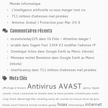
Monde Informatique
L’intelligence artificielle va nous manger tout cru
711 millions d’adresses mail piratées
Antivirus Gratuit | Protection pour Mac OS X
Commentaires récents
nicewholeday105
dans
IQ Elite – Attention danger !
errabih
dans
Sagem Fast 3304 V2 modifier l’adresse IP
Dominique Schos
dans
Google Earth au Maroc (résolu)
Monsieur michel Bonneton
dans
Google Earth au Maroc
(résolu)
Interfacemzy
dans
711 millions d’adresses mail piratées
Mots Clés
Antivirus AVAST
affichage à l'envers
aperçu
Apple
canular
cloud
commande en double dans le menu pomme
convertisseur audio
coup d'oeil
démarrage Mac
emailing
envoi de courrier en masse
envoi de gros
hoax
internet
fichier
excel
Firewire
format nombre
galaxy
informatique