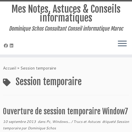
Mes Notes, Astuces & Conseils
informatiques
Dominique Schos Consultant Conseil informatique Maroc
Passer
au
Accueil
»
Session temporaire
contenu
Session temporaire
Ouverture de session temporaire Window7
10 septembre 2013
dans
Pc, Windows...
/
Trucs et Astuces
étiqueté
Session
temporaire
par
Dominique Schos