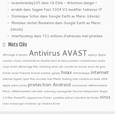
nicewholeday105
dans
IQ Elite – Attention danger !
errabih
dans
Sagem Fast 3304 V2 modifier l’adresse IP
Dominique Schos
dans
Google Earth au Maroc (résolu)
Monsieur michel Bonneton
dans
Google Earth au Maroc
(résolu)
Interfacemzy
dans
711 millions d’adresses mail piratées
Mots Clés
Antivirus AVAST
affichage à l'envers
aperçu
Apple
canular
cloud
commande en double dans le menu pomme
convertisseur audio
coup d'oeil
démarrage Mac
emailing
envoi de courrier en masse
envoi de gros
hoax
internet
fichier
excel
Firewire
format nombre
galaxy
informatique
internet Agadir
ipad
Mac esclave
mail
Mailin
mailnig liste
nombre en texte
offre
protection Android
Apple
pièce jointe
ransonware
référencement
Maroc
référencement site web
samsung
sauvegarde
Session temporaire
Skype
virus
2.8 Mac PowerPC
suppression fichier
système antivol
transfert de fichier
vista
wanacrypt
windows
xp rotation écran