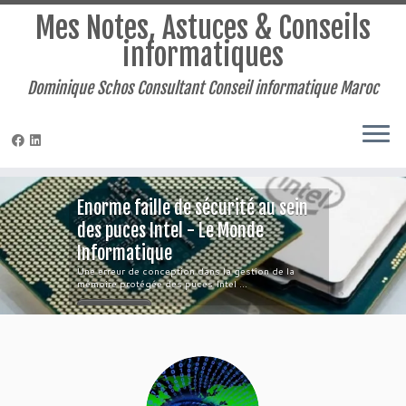
Mes Notes, Astuces & Conseils
informatiques
Dominique Schos Consultant Conseil informatique Maroc
Passer
Enorme faille de sécurité au sein
au
contenu
des puces Intel - Le Monde
Informatique
Une erreur de conception dans la gestion de la
mémoire protégée des puces Intel ...
Lire la suite »