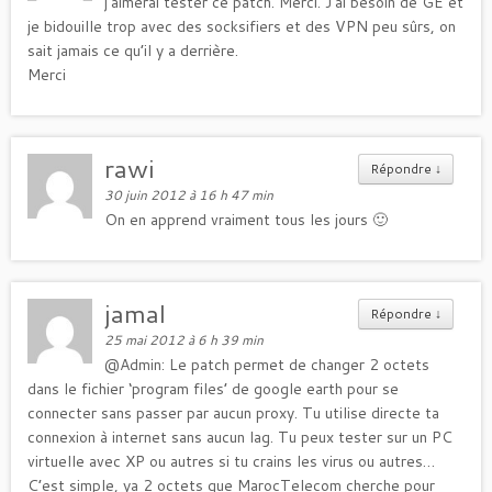
j’aimerai tester ce patch. Merci. J’ai besoin de GE et
je bidouille trop avec des socksifiers et des VPN peu sûrs, on
sait jamais ce qu’il y a derrière.
Merci
rawi
Répondre
↓
30 juin 2012 à 16 h 47 min
On en apprend vraiment tous les jours 🙂
jamal
Répondre
↓
25 mai 2012 à 6 h 39 min
@Admin: Le patch permet de changer 2 octets
dans le fichier ‘program files’ de google earth pour se
connecter sans passer par aucun proxy. Tu utilise directe ta
connexion à internet sans aucun lag. Tu peux tester sur un PC
virtuelle avec XP ou autres si tu crains les virus ou autres…
C’est simple, ya 2 octets que MarocTelecom cherche pour