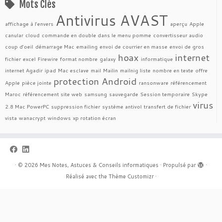
Mots Clés
Antivirus AVAST
affichage à l'envers
aperçu
Apple
canular
cloud
commande en double dans le menu pomme
convertisseur audio
coup d'oeil
démarrage Mac
emailing
envoi de courrier en masse
envoi de gros
hoax
internet
fichier
excel
Firewire
format nombre
galaxy
informatique
internet Agadir
ipad
Mac esclave
mail
Mailin
mailnig liste
nombre en texte
offre
protection Android
Apple
pièce jointe
ransonware
référencement
Maroc
référencement site web
samsung
sauvegarde
Session temporaire
Skype
virus
2.8 Mac PowerPC
suppression fichier
système antivol
transfert de fichier
vista
wanacrypt
windows
xp rotation écran
·
© 2026
Mes Notes, Astuces & Conseils informatiques
·
Propulsé par
·
Réalisé avec the
Thème Customizr
·