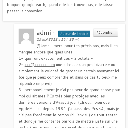
bloquer google earth, quand elle les trouve pas, elle laisse
passer la connexion.
admin
Répondre
↓
Auteur de l’article
25 mai 2012 à 16 h 28 min
@Jamal : merci pour tes précisions, mais il en
manque encore quelques unes :
1- que font exactement ces « 2 octets » :
2-
xxx@xxxxxx.com
une adresse « un peu bizarre » ou
simplement la volonté de garder un certain anonymat ici
(ce que je peux comprendre et dans ce cas tu peux me
répondre en privé)
3- personnellement je n’ai pas peur de grand chose pour
moi qui ait mes PCs très bien protégés avec les
dernières versions
d’Avast
à jour (Eh oui… bien que
AppleManiac depuis 1984, j’ai aussi des Pcs 😉 , mais je
n’ai pas forcément le temps (ni l’envie..) de tout tester
et donc je me contente parfois de mettre juste sur une
piste à approfondir, en essayant de ne pas me faire le