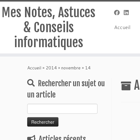
Mes Notes, Astuces
& Conseils
Accueil
informatiques
Passer
au
Accueil
»
2014
»
novembre
»
14
contenu
A
Rechercher un sujet ou
un article
Rechercher :
Articles récents