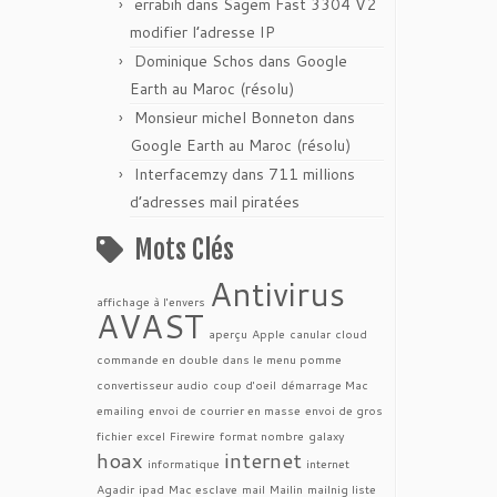
errabih
dans
Sagem Fast 3304 V2
modifier l’adresse IP
Dominique Schos
dans
Google
Earth au Maroc (résolu)
Monsieur michel Bonneton
dans
Google Earth au Maroc (résolu)
Interfacemzy
dans
711 millions
d’adresses mail piratées
Mots Clés
Antivirus
affichage à l'envers
AVAST
aperçu
Apple
canular
cloud
commande en double dans le menu pomme
convertisseur audio
coup d'oeil
démarrage Mac
emailing
envoi de courrier en masse
envoi de gros
fichier
excel
Firewire
format nombre
galaxy
hoax
internet
informatique
internet
Agadir
ipad
Mac esclave
mail
Mailin
mailnig liste